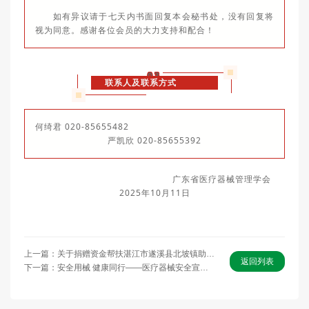
如有异议请于七天内书面回复本会秘书处，没有回复将
视为同意。感谢各位会员的大力支持和配合！
03
联系人及联系方式
何绮君 020-85655482
严凯欣 020-85655392
广东省医疗器械管理学会
2025年10月11日
上一篇：关于捐赠资金帮扶湛江市遂溪县北坡镇助力“百千万工程”和乡村振兴建设的公告
返回列表
下一篇：安全用械 健康同行——医疗器械安全宣传倡议书