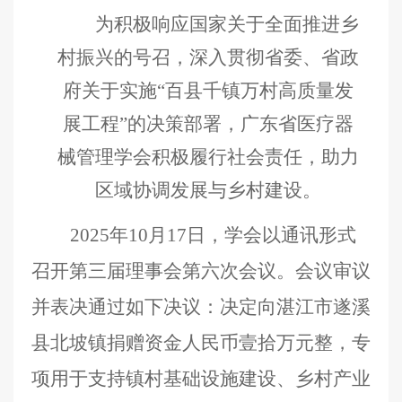
为积极响应国家关于全面推进乡
村振兴的号召，深入贯彻省委、省政
府关于实施
“百县千镇万村高质量发
展工程”的决策部署，广东省医疗器
械管理学会积极履行社会责任，助力
区域协调发展与乡村建设。
2025
年
10
月
17
日
，学
会
以通讯形式
召开第
三
届理事会第
六
次会议
。
会议审议
并表决通过如下决议：
决定向湛江市遂溪
县北坡镇捐赠资金人民币壹拾万元整，专
项用于
支持镇村基础设施建设、乡村产业